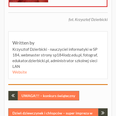
fot. Krzysztof Dzierbicki
Written by
Krzysztof Dzierbicki - nauczyciel informatyki w SP
184, webmaster strony sp184lodz.edu.pl, fotograf,
edukator.dzierbicki.pl, administrator szkolnej sieci
LAN
Website
Nawigacja
UWAGA!!! – konkurs świąteczny
wpisu
Dzień dziewczynek i chłopców – super impreza w