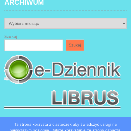
ARCHIWUM
ARCHIWUM
Szukaj
Szukaj
Ta strona korzysta z ciasteczek aby świadczyć usługi na
najwyższym poziomie. Dalsze korzystanie ze strony oznacza,