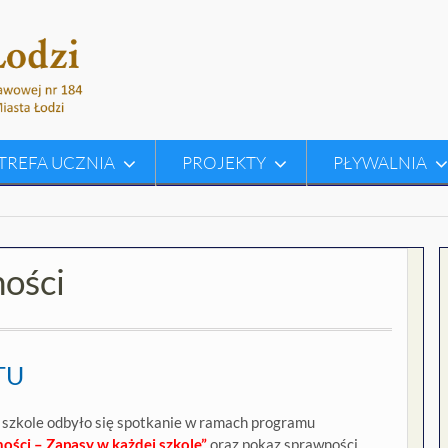
TREFA UCZNIA
PROJEKTY
PŁYWALNIA
ości
TU
 szkole odbyło się spotkanie w ramach programu
ści – Zapasy w każdej szkole”
oraz pokaz sprawności