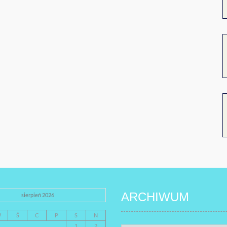
ARCHIWUM
sierpień 2026
W
Ś
C
P
S
N
1
2