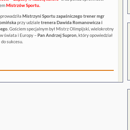
łem
Mistrzów Sportu.
oprowadziła
Mistrzyni Sportu zapaśniczego trener mgr
Słomińska
przy udziale
trenera Dawida Romanowicza i
iego
. Gościem specjalnym był Mistrz Olimpijski, wielokrotny
w świata i Europy –
Pan Andrzej Supron
, który opowiedział
 do sukcesu.