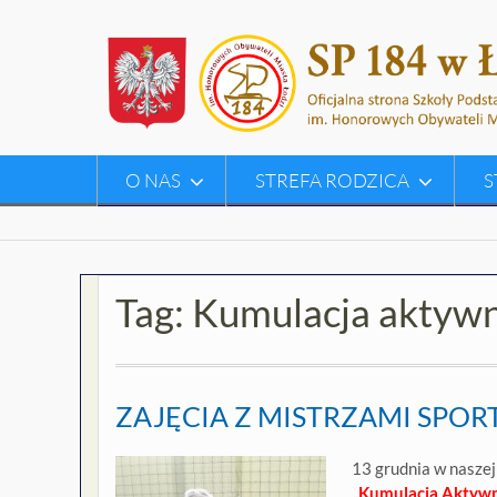
Skip
to
content
O NAS
STREFA RODZICA
S
Tag:
Kumulacja aktywn
ZAJĘCIA Z MISTRZAMI SPOR
13 grudnia w naszej
„Kumulacja Aktywno