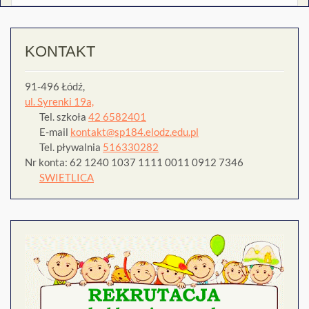
KONTAKT
91-496 Łódź,
ul. Syrenki 19a,
Tel. szkoła
42 6582401
E-mail
kontakt@sp184.elodz.edu.pl
Tel. pływalnia
516330282
Nr konta: 62 1240 1037 1111 0011 0912 7346
SWIETLICA