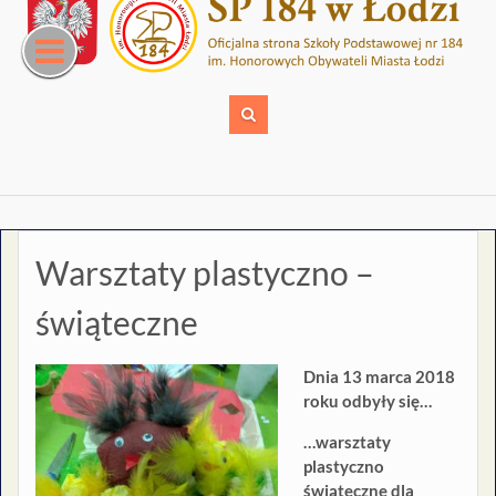
Skip
to
content
Warsztaty plastyczno –
świąteczne
Dnia 13 marca 2018
roku odbyły się…
…warsztaty
plastyczno
świąteczne dla