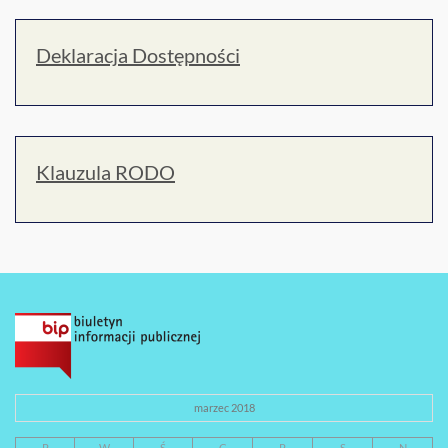
Deklaracja Dostępności
Klauzula RODO
marzec 2018
P
W
Ś
C
P
S
N