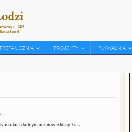
TREFA UCZNIA
PROJEKTY
PŁYWALNIA
ą
tym roku szkolnym uczniowie klasy 7c …