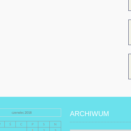
ARCHIWUM
czerwiec 2018
W
Ś
C
P
S
N
1
2
3