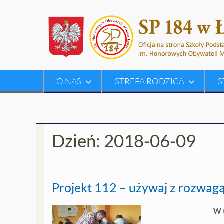
Skip
to
content
O NAS
STREFA RODZICA
S
Dzień:
2018-06-09
Projekt 112 – używaj z rozwag
W 