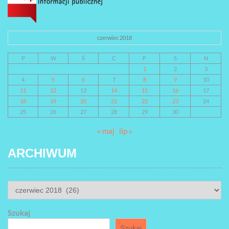
czerwiec 2018
P
W
Ś
C
P
S
N
1
2
3
4
5
6
7
8
9
10
11
12
13
14
15
16
17
18
19
20
21
22
23
24
25
26
27
28
29
30
« maj
lip »
ARCHIWUM
ARCHIWUM
Szukaj
Szukaj