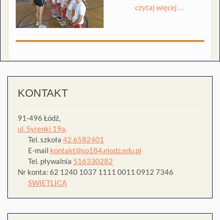
czytaj więcej …
KONTAKT
91-496 Łódź,
ul. Syrenki 19a,
Tel. szkoła
42 6582401
E-mail
kontakt@sp184.elodz.edu.pl
Tel. pływalnia
516330282
Nr konta: 62 1240 1037 1111 0011 0912 7346
SWIETLICA