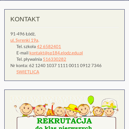
KONTAKT
91-496 Łódź,
ul. Syrenki 19a,
Tel. szkoła
42 6582401
E-mail
kontakt@sp184.elodz.edu.pl
Tel. pływalnia
516330282
Nr konta: 62 1240 1037 1111 0011 0912 7346
SWIETLICA