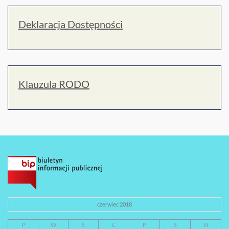
Deklaracja Dostępności
Klauzula RODO
czerwiec 2018
P
W
Ś
C
P
S
N