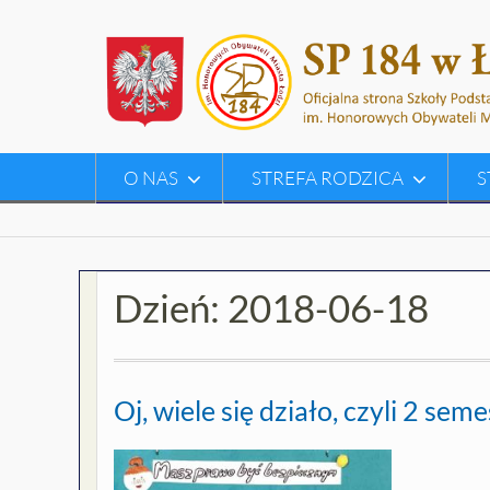
Skip
to
content
O NAS
STREFA RODZICA
S
Dzień:
2018-06-18
Oj, wiele się działo, czyli 2 sem