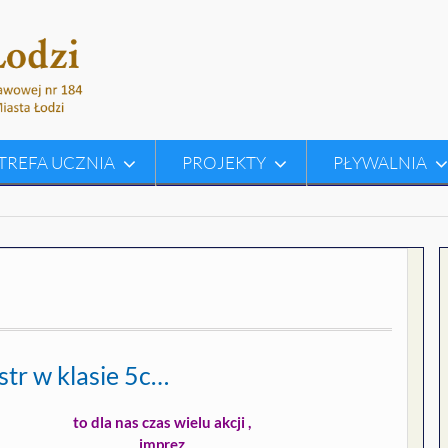
TREFA UCZNIA
PROJEKTY
PŁYWALNIA
estr w klasie 5c…
to dla nas czas wielu akcji ,
imprez