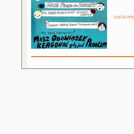
czytaj wię