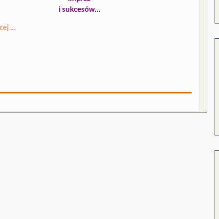
i sukcesów…
cej …