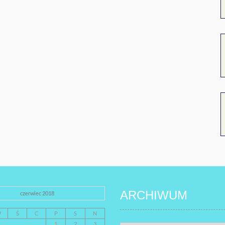
ARCHIWUM
czerwiec 2018
W
Ś
C
P
S
N
1
2
3