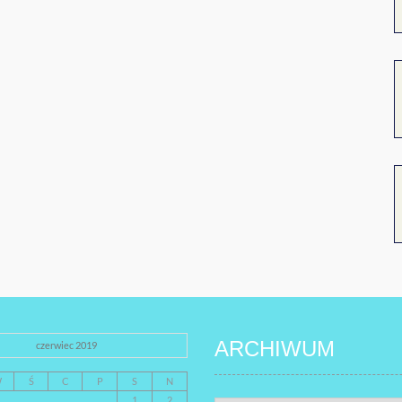
ARCHIWUM
czerwiec 2019
W
Ś
C
P
S
N
1
2