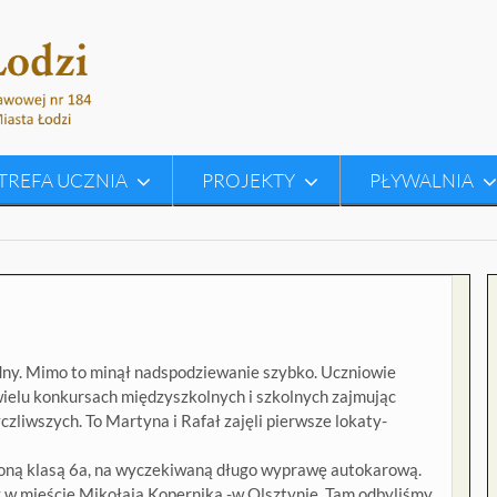
TREFA UCZNIA
PROJEKTY
PŁYWALNIA
rudny. Mimo to minął nadspodziewanie szybko. Uczniowie
 wielu konkursach międzyszkolnych i szkolnych zajmując
zliwszych. To Martyna i Rafał zajęli pierwsze lokaty-
nioną klasą 6a, na wyczekiwaną długo wyprawę autokarową.
w mieście Mikołaja Kopernika -w Olsztynie. Tam odbyliśmy