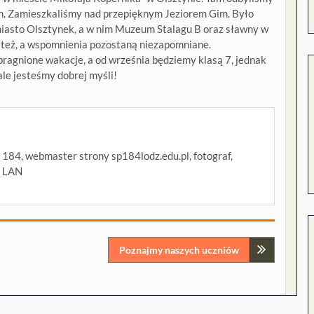
m. Zamieszkaliśmy nad przepięknym Jeziorem Gim. Było
 miasto Olsztynek, a w nim Muzeum Stalagu B oraz sławny w
 też, a wspomnienia pozostaną niezapomniane.
pragnione wakacje, a od września będziemy klasą 7, jednak
le jesteśmy dobrej myśli!
P 184, webmaster strony sp184lodz.edu.pl, fotograf,
i LAN
Poznajmy naszych uczniów