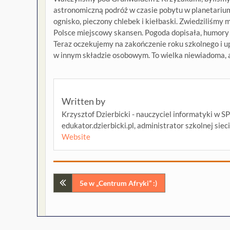
astronomiczną podróż w czasie pobytu w planetariu
ognisko, pieczony chlebek i kiełbaski. Zwiedziliśmy
Polsce miejscowy skansen. Pogoda dopisała, humory
Teraz oczekujemy na zakończenie roku szkolnego i u
w innym składzie osobowym. To wielka niewiadoma, a
Written by
Krzysztof Dzierbicki - nauczyciel informatyki w S
edukator.dzierbicki.pl, administrator szkolnej siec
Website
Nawigacja
5e w „Centrum Afryki” :)
wpisu