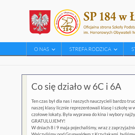
Skip
to
content
O NAS
STREFA RODZICA
S
Co się działo w 6C i 6A
Ten czas był dla nas i naszych nauczycieli bardzo t
naszej klasy licznie reprezentowali klasę i szkołę w
czołowe lokaty. Była wyprawa do kina i wybory najżyc
GRATULUJEMY!
W dniach 8 i 9 maja pojechaliśmy, wraz z zaprzyjaź
Walczyliśmy pod Grunwaldem z Krzyżakami, byliśmy 