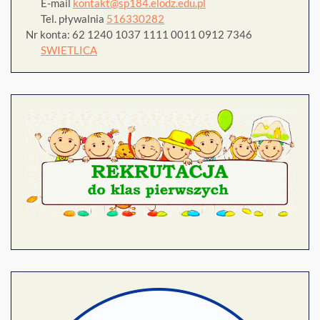
E-mail
kontakt@sp184.elodz.edu.pl
Tel. pływalnia
516330282
Nr konta: 62 1240 1037 1111 0011 0912 7346
SWIETLICA