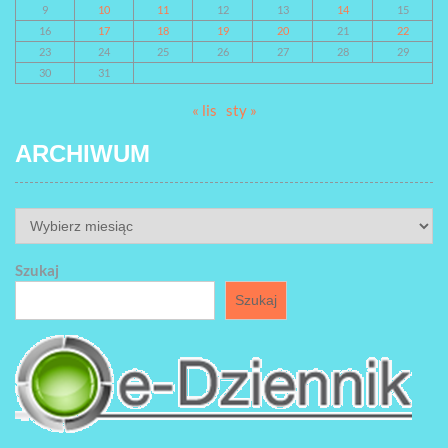
9
10
11
12
13
14
15
16
17
18
19
20
21
22
23
24
25
26
27
28
29
30
31
« lis
sty »
ARCHIWUM
ARCHIWUM
Szukaj
Szukaj