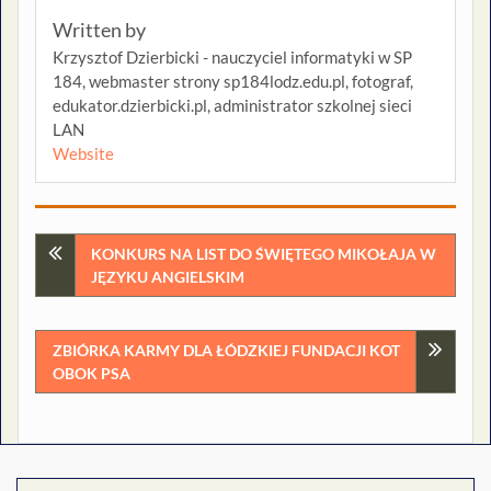
Written by
Krzysztof Dzierbicki - nauczyciel informatyki w SP
184, webmaster strony sp184lodz.edu.pl, fotograf,
edukator.dzierbicki.pl, administrator szkolnej sieci
LAN
Website
Nawigacja
KONKURS NA LIST DO ŚWIĘTEGO MIKOŁAJA W
JĘZYKU ANGIELSKIM
wpisu
ZBIÓRKA KARMY DLA ŁÓDZKIEJ FUNDACJI KOT
OBOK PSA