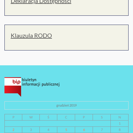
Deklaracja Dostępności
Klauzula RODO
grudzień 2019
P
W
Ś
C
P
S
N
1
2
3
4
5
6
7
8