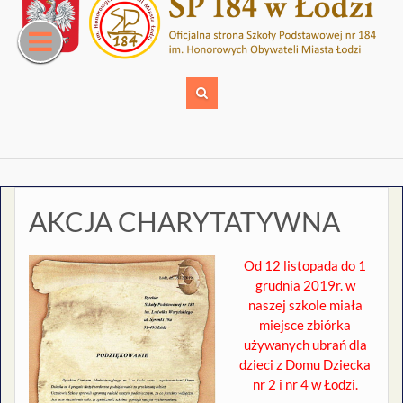
Skip
to
content
AKCJA CHARYTATYWNA
Od 12 listopada do 1
grudnia 2019r. w
naszej szkole miała
miejsce zbiórka
używanych ubrań dla
dzieci z Domu Dziecka
nr 2 i nr 4 w Łodzi.