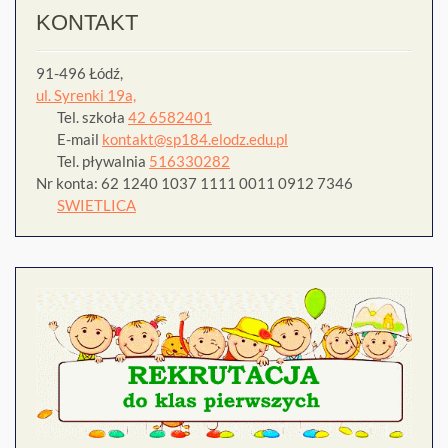
KONTAKT
91-496 Łódź,
ul. Syrenki 19a,
Tel. szkoła
42 6582401
E-mail
kontakt@sp184.elodz.edu.pl
Tel. pływalnia
516330282
Nr konta: 62 1240 1037 1111 0011 0912 7346
SWIETLICA