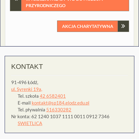
PRZYRODNICZEGO
wpisu
AKCJA CHARYTATYWNA
KONTAKT
91-496 Łódź,
ul. Syrenki 19a,
Tel. szkoła
42 6582401
E-mail
kontakt@sp184.elodz.edu.pl
Tel. pływalnia
516330282
Nr konta: 62 1240 1037 1111 0011 0912 7346
SWIETLICA