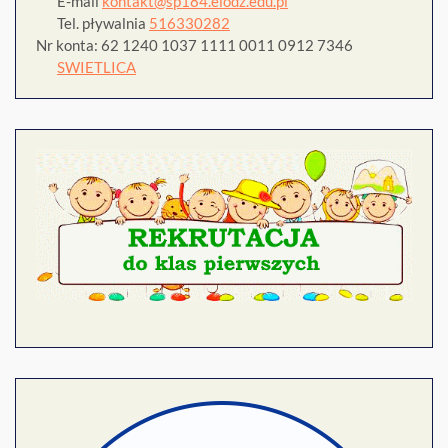
E-mail
kontakt@sp184.elodz.edu.pl
Tel. pływalnia
516330282
Nr konta: 62 1240 1037 1111 0011 0912 7346
SWIETLICA