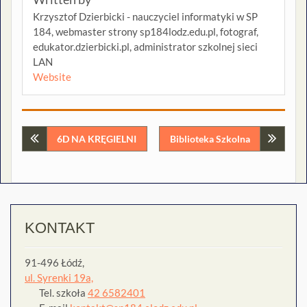
Krzysztof Dzierbicki - nauczyciel informatyki w SP
184, webmaster strony sp184lodz.edu.pl, fotograf,
edukator.dzierbicki.pl, administrator szkolnej sieci
LAN
Website
Nawigacja
6D NA KRĘGIELNI
Biblioteka Szkolna
wpisu
KONTAKT
91-496 Łódź,
ul. Syrenki 19a,
Tel. szkoła
42 6582401