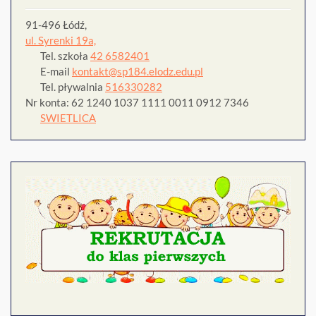
91-496 Łódź,
ul. Syrenki 19a,
Tel. szkoła
42 6582401
E-mail
kontakt@sp184.elodz.edu.pl
Tel. pływalnia
516330282
Nr konta: 62 1240 1037 1111 0011 0912 7346
SWIETLICA