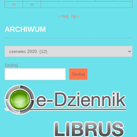
29
30
« maj
lip »
ARCHIWUM
ARCHIWUM
Szukaj
Szukaj