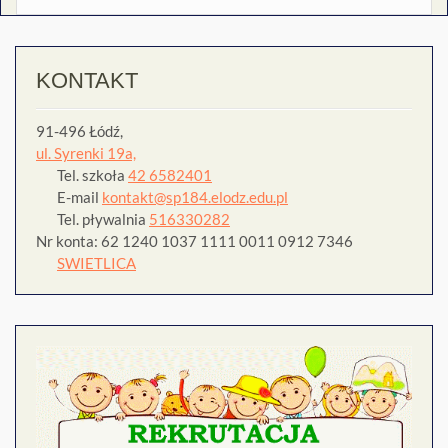
KONTAKT
91-496 Łódź,
ul. Syrenki 19a,
Tel. szkoła
42 6582401
E-mail
kontakt@sp184.elodz.edu.pl
Tel. pływalnia
516330282
Nr konta: 62 1240 1037 1111 0011 0912 7346
SWIETLICA