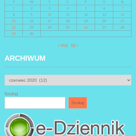
P
W
Ś
C
P
S
N
1
2
3
4
5
6
7
8
9
10
11
12
13
14
15
16
17
18
19
20
21
22
23
24
25
26
27
28
29
30
« maj
lip »
ARCHIWUM
ARCHIWUM
Szukaj
Szukaj