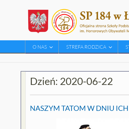
Skip
to
content
O NAS
STREFA RODZICA
S
Dzień:
2020-06-22
NASZYM TATOM W DNIU ICH