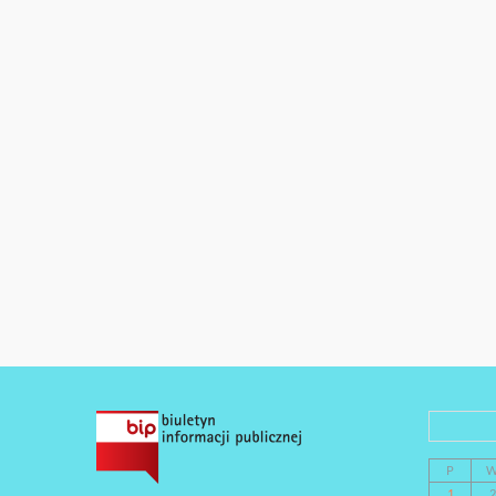
P
1
2