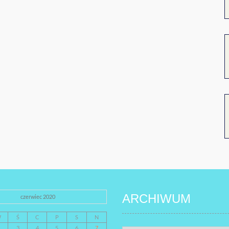
ARCHIWUM
czerwiec 2020
W
Ś
C
P
S
N
3
4
5
6
7