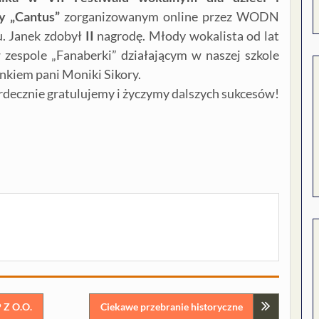
y „Cantus”
zorganizowanym online przez WODN
u. Janek zdobył
II
nagrodę. Młody wokalista od lat
 zespole „Fanaberki” działającym w naszej szkole
nkiem pani Moniki Sikory.
rdecznie gratulujemy i życzymy dalszych sukcesów!
 Z O.O.
Ciekawe przebranie historyczne