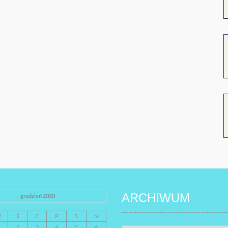
ARCHIWUM
grudzień 2020
W
Ś
C
P
S
N
2
3
4
5
6