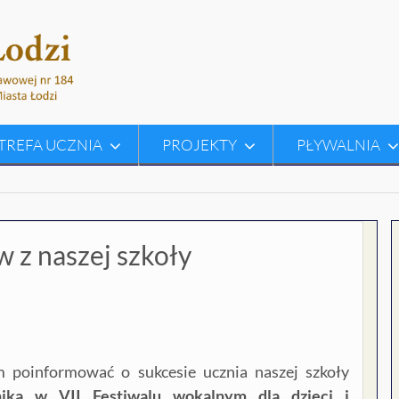
TREFA UCZNIA
PROJEKTY
PŁYWALNIA
 z naszej szkoły
 poinformować o sukcesie ucznia naszej szkoły
nika w VII Festiwalu wokalnym dla dzieci i