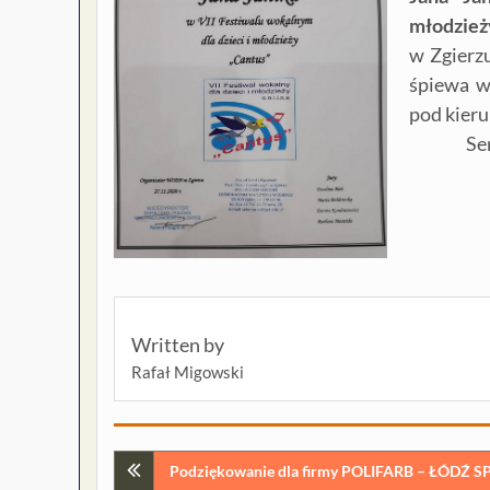
młodzież
w Zgierz
śpiewa w
pod kieru
Se
Written by
Rafał Migowski
Nawigacja
Podziękowanie dla firmy POLIFARB – ŁÓDŹ SP