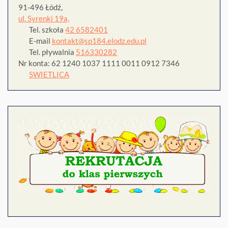
91-496 Łódź,
ul. Syrenki 19a,
Tel. szkoła
42 6582401
E-mail
kontakt@sp184.elodz.edu.pl
Tel. pływalnia
516330282
Nr konta: 62 1240 1037 1111 0011 0912 7346
SWIETLICA