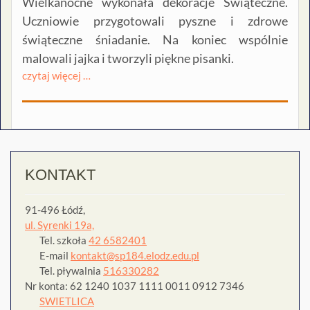
Wielkanocne wykonała dekoracje Świąteczne.
Uczniowie przygotowali pyszne i zdrowe
świąteczne śniadanie. Na koniec wspólnie
malowali jajka i tworzyli piękne pisanki.
czytaj więcej …
KONTAKT
91-496 Łódź,
ul. Syrenki 19a,
Tel. szkoła
42 6582401
E-mail
kontakt@sp184.elodz.edu.pl
Tel. pływalnia
516330282
Nr konta: 62 1240 1037 1111 0011 0912 7346
SWIETLICA