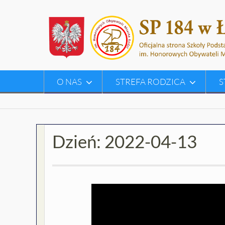
Skip
to
content
O NAS
STREFA RODZICA
S
Dzień:
2022-04-13