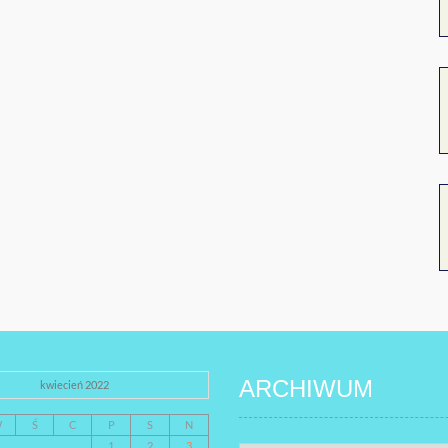
ARCHIWUM
kwiecień 2022
W
Ś
C
P
S
N
1
2
3