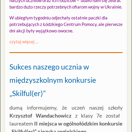
naszych uczniów oraz ich rodziców – udało nam się zebrać
bardzo dużo rzeczy potrzebnych ofiarom wojny w Ukrainie.
W ubiegłym tygodniu odjechały ostatnie paczki dla
potrzebujących z Łódzkiego Centrum Pomocy, ale pierwsze
dni akcji były wyjątkowo owocne.
czytaj więcej …
Sukces naszego ucznia w
międzyszkolnym konkursie
„Skilful(er)”
dumą informujemy, że uczeń naszej szkoły
Krzysztof Wandachowicz
z klasy 7e został
laureatem
II miejsca w ogólnołódzkim konkursie
„Skilful(er)” z języka angielskiego.