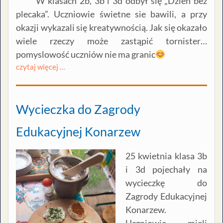
W klasach 2b, 3b i 3d odbył się „Dzień bez
plecaka”. Uczniowie świetne sie bawili, a przy
okazji wykazali się kreatywnością. Jak się okazało
wiele rzeczy może zastąpić tornister…
pomyslowość uczniów nie ma granic
czytaj więcej …
Wycieczka do Zagrody
Edukacyjnej Konarzew
25 kwietnia klasa 3b
i 3d pojechały na
wycieczkę do
Zagrody Edukacyjnej
Konarzew.