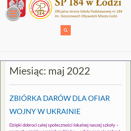
Skip
to
content
Miesiąc:
maj 2022
ZBIÓRKA DARÓW DLA OFIAR
WOJNY W UKRAINIE
Dzięki dobroci całej społeczności lokalnej naszej szkoły –