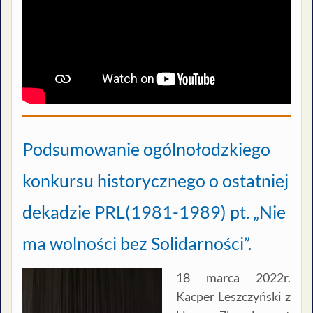
Podsumowanie ogólnołodzkiego
konkursu historycznego o ostatniej
dekadzie PRL(1981-1989) pt. „Nie
ma wolności bez Solidarności”.
18 marca 2022r.
Kacper Leszczyński z