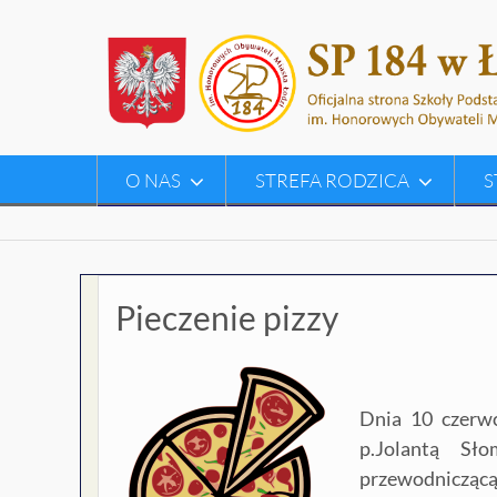
Skip
to
content
O NAS
STREFA RODZICA
S
Pieczenie pizzy
Dnia 10 czerw
p.Jolantą Sł
przewodniczącą