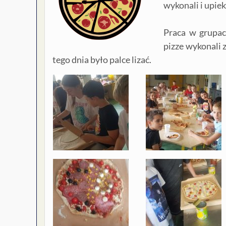
wykonali i upiek
Praca w grupac
pizze wykonali 
tego dnia było palce lizać.