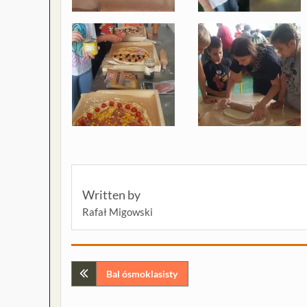
Written by
Rafał Migowski
Nawigacja
Bal ósmoklasisty
wpisu