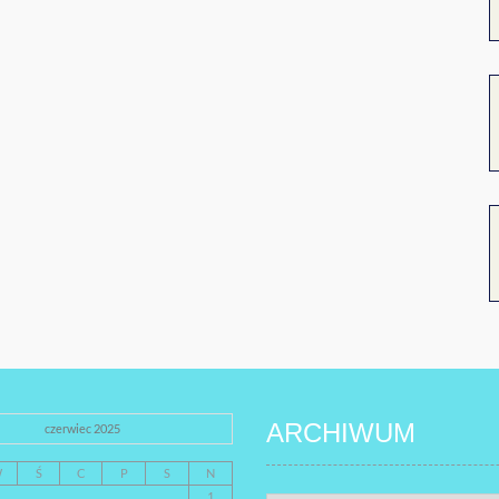
ARCHIWUM
czerwiec 2025
W
Ś
C
P
S
N
1