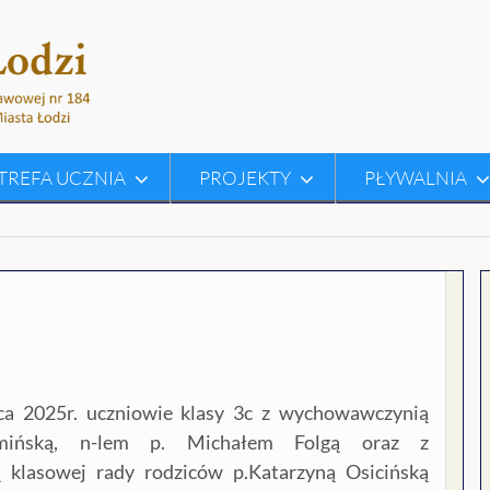
TREFA UCZNIA
PROJEKTY
PŁYWALNIA
ca 2025r. uczniowie klasy 3c z wychowawczynią
omińską, n-lem p. Michałem Folgą oraz z
 klasowej rady rodziców p.Katarzyną Osicińską