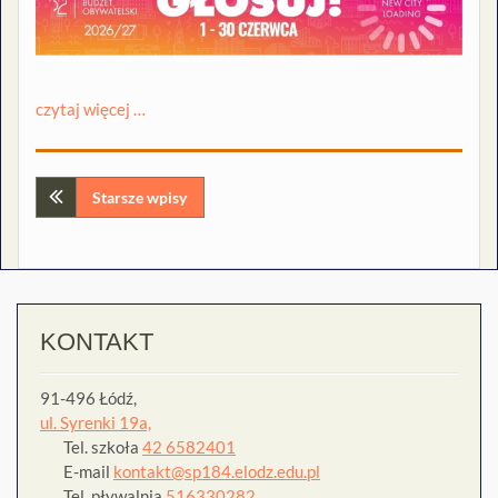
czytaj więcej …
Nawigacja
Starsze wpisy
po
wpisach
KONTAKT
91-496 Łódź,
ul. Syrenki 19a,
Tel. szkoła
42 6582401
E-mail
kontakt@sp184.elodz.edu.pl
Tel. pływalnia
516330282