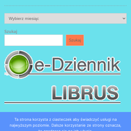
ARCHIWUM
Szukaj
Szukaj
Ta strona korzysta z ciasteczek aby świadczyć usługi na
najwyższym poziomie. Dalsze korzystanie ze strony oznacza,