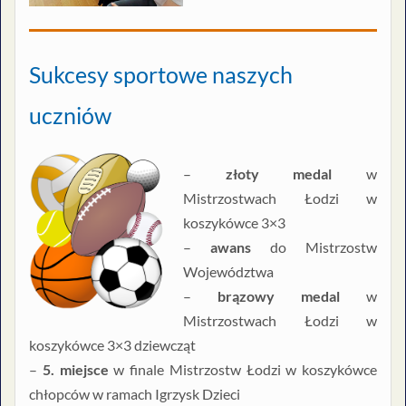
Sukcesy sportowe naszych
uczniów
–
złoty medal
w
Mistrzostwach Łodzi w
koszykówce 3×3
–
awans
do Mistrzostw
Województwa
–
brązowy medal
w
Mistrzostwach Łodzi w
koszykówce 3×3 dziewcząt
–
5. miejsce
w finale Mistrzostw Łodzi w koszykówce
chłopców w ramach Igrzysk Dzieci