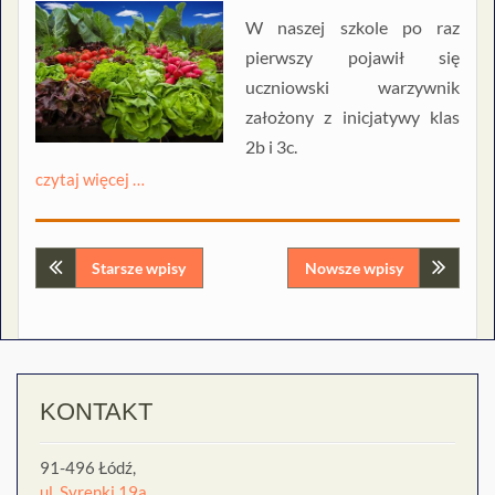
W naszej szkole po raz
pierwszy pojawił się
uczniowski warzywnik
założony z inicjatywy klas
2b i 3c.
czytaj więcej …
Nawigacja
Starsze wpisy
Nowsze wpisy
po
wpisach
KONTAKT
91-496 Łódź,
ul. Syrenki 19a,