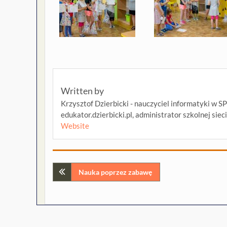
Written by
Krzysztof Dzierbicki - nauczyciel informatyki w S
edukator.dzierbicki.pl, administrator szkolnej siec
Website
Nawigacja
Nauka poprzez zabawę
wpisu