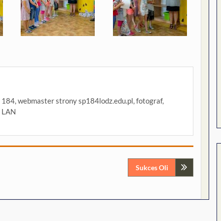
P 184, webmaster strony sp184lodz.edu.pl, fotograf,
i LAN
Sukces Oli