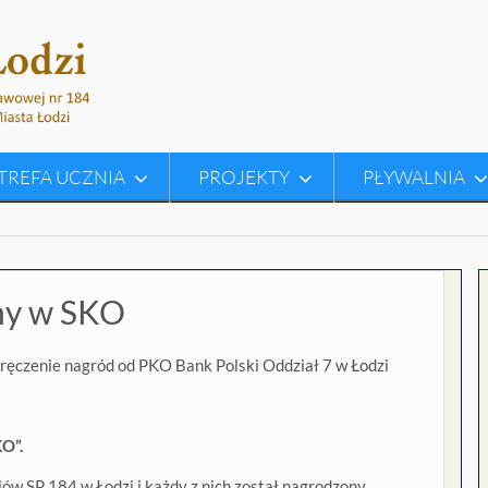
TREFA UCZNIA
PROJEKTY
PŁYWALNIA
my w SKO
ręczenie nagród od PKO Bank Polski Oddział 7 w Łodzi
O”.
iów SP 184 w Łodzi i każdy z nich został nagrodzony