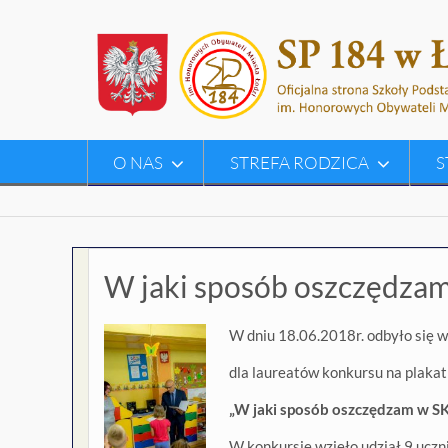
Skip
to
content
O NAS
STREFA RODZICA
S
W jaki sposób oszczędza
W dniu 18.06.2018r. odbyło się w
dla laureatów konkursu na plakat
„W jaki sposób oszczędzam w SK
W konkursie wzięło udział 9 uczn