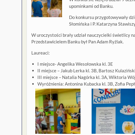
upominkami od Banku.
Do konkursu przygotowywały dzieci
Słomińska i P. Katarzyna Stawis
W uroczystości brały udział nauczycielki świetlicy 
Przedstawicielem Banku był Pan Adam Ryźlak.
Laureaci:
I miejsce- Angelika Wesołowska kl. 3E
II miejsce – Jakub Lerka kl. 3B, Bartosz Kulaziński
III miejsce – Natalia Nagórka kl. 3A, Wiktoria Wój
Wyróżnienia: Antonina Kubacka kl. 3B, Zofia Pep