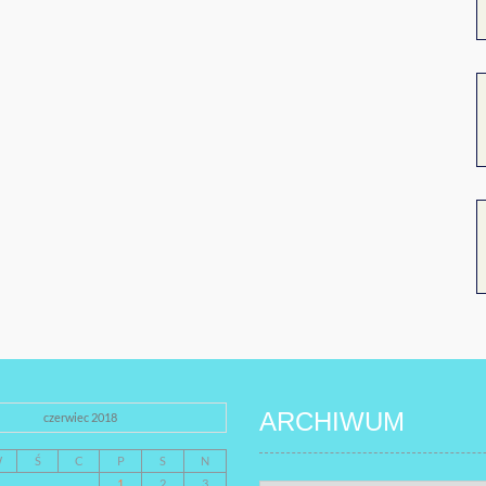
ARCHIWUM
czerwiec 2018
W
Ś
C
P
S
N
1
2
3