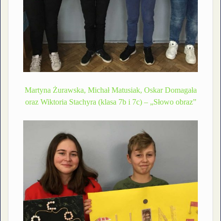
Martyna Żurawska, Michał Matusiak, Oskar Domagała
oraz Wiktoria Stachyra (klasa 7b i 7c) – „Słowo obraz”