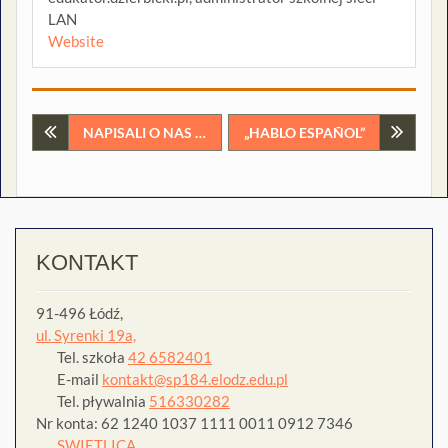
LAN
Website
Nawigacja
NAPISALI O NAS …
„HABLO ESPAÑOL”
wpisu
KONTAKT
91-496 Łódź,
ul. Syrenki 19a,
Tel. szkoła
42 6582401
E-mail
kontakt@sp184.elodz.edu.pl
Tel. pływalnia
516330282
Nr konta: 62 1240 1037 1111 0011 0912 7346
SWIETLICA