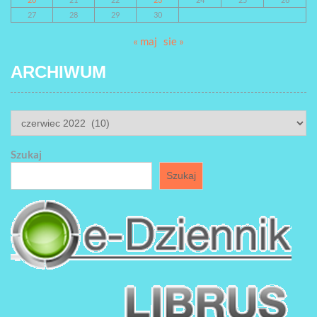
27
28
29
30
« maj
sie »
ARCHIWUM
ARCHIWUM
Szukaj
Szukaj