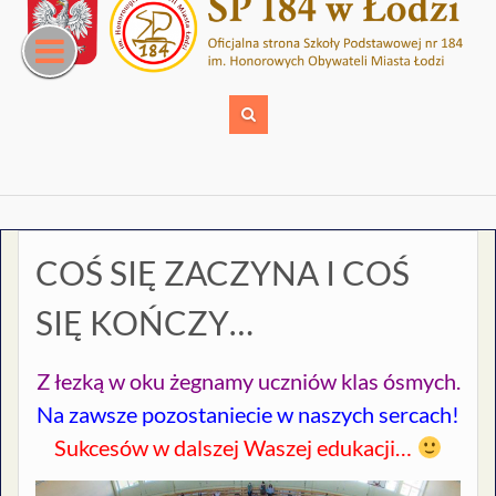
Skip
to
content
COŚ SIĘ ZACZYNA I COŚ
SIĘ KOŃCZY…
Z łezką w oku żegnamy uczniów klas ósmych.
Na zawsze pozostaniecie w naszych sercach!
Sukcesów w dalszej Waszej edukacji…