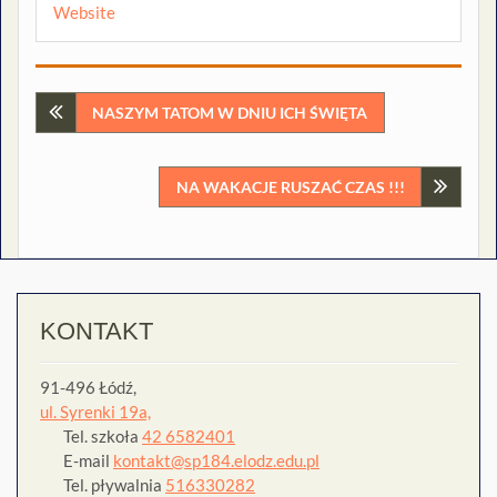
Website
Nawigacja
NASZYM TATOM W DNIU ICH ŚWIĘTA
wpisu
NA WAKACJE RUSZAĆ CZAS !!!
KONTAKT
91-496 Łódź,
ul. Syrenki 19a,
Tel. szkoła
42 6582401
E-mail
kontakt@sp184.elodz.edu.pl
Tel. pływalnia
516330282