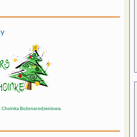
ny
t
Choinka Bożonarodzeniowa
.