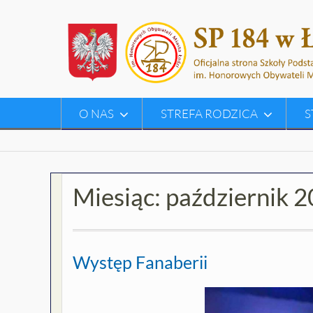
Skip
to
content
O NAS
STREFA RODZICA
S
Miesiąc:
październik 
Występ Fanaberii