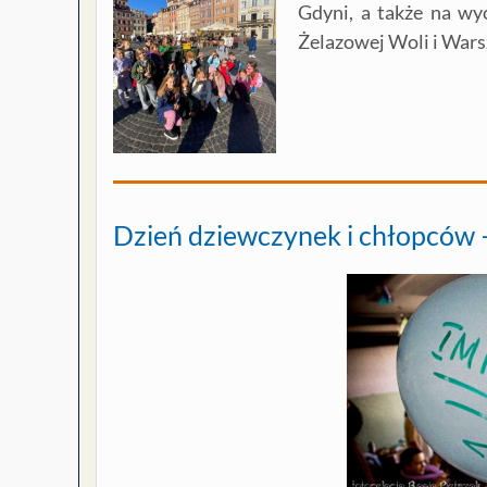
Gdyni, a także na wy
Żelazowej Woli i Wars
Dzień dziewczynek i chłopców –