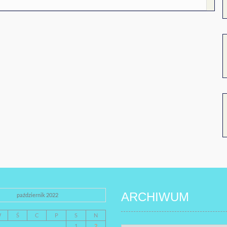
ARCHIWUM
październik 2022
W
Ś
C
P
S
N
1
2