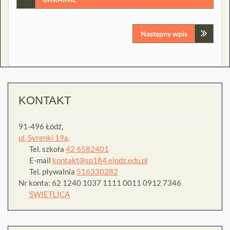
wpisu
Następny wpis
KONTAKT
91-496 Łódź,
ul. Syrenki 19a,
Tel. szkoła
42 6582401
E-mail
kontakt@sp184.elodz.edu.pl
Tel. pływalnia
516330282
Nr konta: 62 1240 1037 1111 0011 0912 7346
SWIETLICA